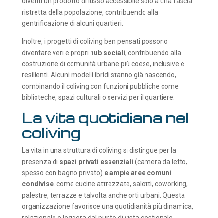
diventi un prodotto di lusso accessibile solo a una fascia
ristretta della popolazione, contribuendo alla
gentrificazione di alcuni quartieri.
Inoltre, i progetti di coliving ben pensati possono
diventare veri e propri
hub sociali
, contribuendo alla
costruzione di comunità urbane più coese, inclusive e
resilienti. Alcuni modelli ibridi stanno già nascendo,
combinando il coliving con funzioni pubbliche come
biblioteche, spazi culturali o servizi per il quartiere.
La vita quotidiana nel
coliving
La vita in una struttura di coliving si distingue per la
presenza di
spazi privati essenziali
(camera da letto,
spesso con bagno privato)
e ampie aree comuni
condivise
, come cucine attrezzate, salotti, coworking,
palestre, terrazze e talvolta anche orti urbani. Questa
organizzazione favorisce una quotidianità più dinamica,
relazionale e leggera dal punto di vista gestionale.