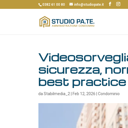
0382 61 00 80
info@studiopate.it
Videosorvegli
sicurezza, no
best practice
da
Stabilmedia_2
|
Feb 12, 2026
|
Condominio