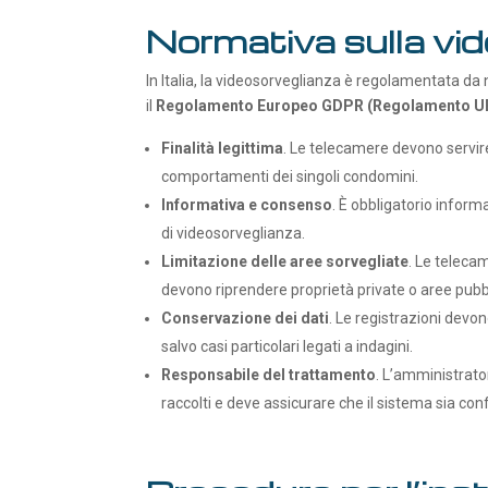
Normativa sulla vi
In Italia, la videosorveglianza è regolamentata da n
il
Regolamento Europeo GDPR (Regolamento UE
Finalità legittima
. Le telecamere devono servire
comportamenti dei singoli condomini.
Informativa e consenso
. È obbligatorio informa
di videosorveglianza.
Limitazione delle aree sorvegliate
. Le teleca
devono riprendere proprietà private o aree pubb
Conservazione dei dati
. Le registrazioni devo
salvo casi particolari legati a indagini.
Responsabile del trattamento
. L’amministrato
raccolti e deve assicurare che il sistema sia co