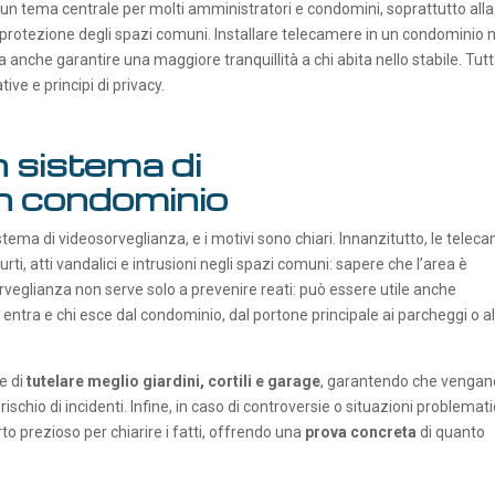
un tema centrale per molti amministratori e condomini, soprattutto alla
a protezione degli spazi comuni. Installare telecamere in un condominio 
ma anche garantire una maggiore tranquillità a chi abita nello stabile. Tutt
ive e principi di privacy.
n sistema di
in condominio
tema di videosorveglianza, e i motivi sono chiari. Innanzitutto, le telec
ti, atti vandalici e intrusioni negli spazi comuni: sapere che l’area è
sorveglianza non serve solo a prevenire reati: può essere utile anche
i entra e chi esce dal condominio, dal portone principale ai parcheggi o al
e di
tutelare meglio giardini, cortili e garage
, garantendo che vengan
rischio di incidenti. Infine, in caso di controversie o situazioni problemat
o prezioso per chiarire i fatti, offrendo una
prova concreta
di quanto