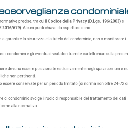
deosorveglianza condominia
ormative precise, tra cui il
Codice della Privacy (D.Lgs. 196/2003)
e
 2016/679)
. Alcuni punti chiave da rispettare sono:
 a garantire la sicurezza e la tutela del condominio, non a monitorare i
re i condomini e gli eventuali visitatori tramite cartelli chiari sulla prese
mere devono essere posizionate esclusivamente negli spazi comuni e n
liche non pertinenti.
no essere conservate per un periodo limitato (di norma non oltre 24-72 o
re di condominio svolge il ruolo di responsabile del trattamento dei dati
nforme alla normativa.